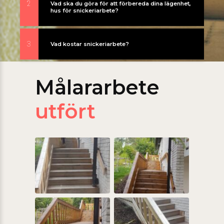
2
Vad ska du göra för att förbereda dina lägenhet,
hus för snickeriarbete?
3
Vad kostar snickeriarbete?
Målararbete
utfört